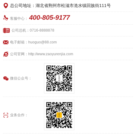
总公司地址：湖北省荆州市松滋市洈水镇回族街111号
400-805-9177
客服中心：
公司总机：0716-8888878
电子邮箱：huoguo@88.com
公司官网：http://www.zaoyurenjia.com
微信公众号：
业务合作：